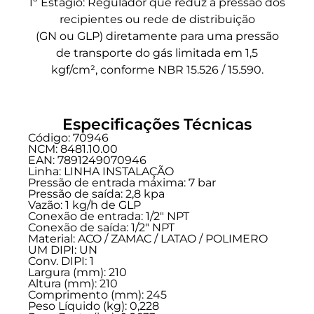
1º Estágio: Regulador que reduz a pressão dos
recipientes ou rede de distribuição
(GN ou GLP) diretamente para uma pressão
de transporte do gás limitada em 1,5
kgf/cm², conforme NBR 15.526 / 15.590.
Especificações Técnicas
Código: 70946
NCM: 8481.10.00
EAN: 7891249070946
Linha:
LINHA INSTALAÇÃO
Pressão de entrada máxima: 7 bar
Pressão de saída: 2,8 kpa
Vazão: 1 kg/h de GLP
Conexão de entrada:
1/2" NPT
Conexão de saída:
1/2" NPT
Material: ACO / ZAMAC / LATAO / POLIMERO
UM DIPI: UN
Conv. DIPI: 1
Largura (mm): 210
Altura (mm): 210
Comprimento (mm): 245
Peso Líquido (kg): 0,228