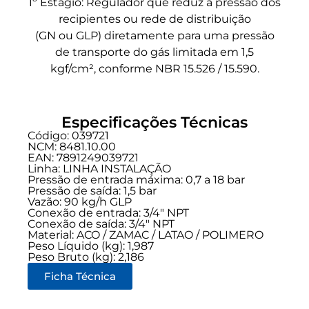
1º Estágio: Regulador que reduz a pressão dos
recipientes ou rede de distribuição
(GN ou GLP) diretamente para uma pressão
de transporte do gás limitada em 1,5
kgf/cm², conforme NBR 15.526 / 15.590.
Especificações Técnicas
Código: 039721
NCM: 8481.10.00
EAN: 7891249039721
Linha:
LINHA INSTALAÇÃO
Pressão de entrada máxima: 0,7 a 18 bar
Pressão de saída: 1,5 bar
Vazão: 90 kg/h GLP
Conexão de entrada:
3/4" NPT
Conexão de saída:
3/4" NPT
Material: ACO / ZAMAC / LATAO / POLIMERO
Peso Líquido (kg): 1,987
Peso Bruto (kg): 2,186
Ficha Técnica