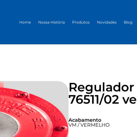
Home
Nossa História
Produtos
Novidades
Blog
Regulador 
76511/02 v
Acabamento
VM / VERMELHO