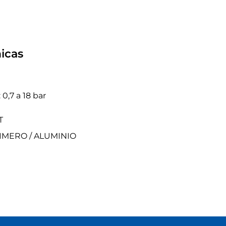
icas
0,7 a 18 bar
T
OLIMERO / ALUMINIO