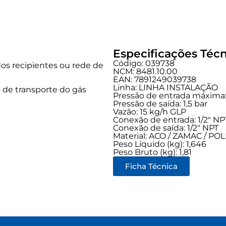
Especificações Técn
Código: 039738
dos recipientes ou rede de
NCM: 8481.10.00
EAN: 7891249039738
Linha:
LINHA INSTALAÇÃO
 de transporte do gás
Pressão de entrada máxima: 
Pressão de saída: 1,5 bar
Vazão: 15 kg/h GLP
Conexão de entrada:
1/2" NP
Conexão de saída:
1/2" NPT
Material: ACO / ZAMAC / P
Peso Líquido (kg): 1,646
Peso Bruto (kg): 1,81
Ficha Técnica