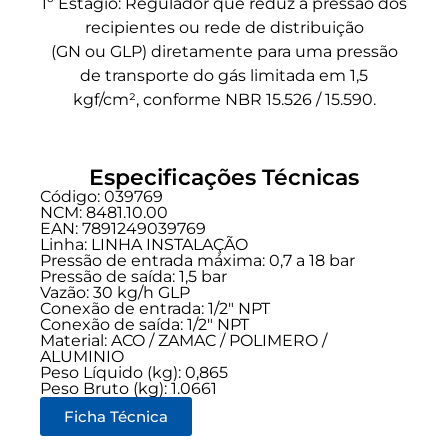
1º Estágio: Regulador que reduz a pressão dos
recipientes ou rede de distribuição
(GN ou GLP) diretamente para uma pressão
de transporte do gás limitada em 1,5
kgf/cm², conforme NBR 15.526 / 15.590.
Especificações Técnicas
Código: 039769
NCM: 8481.10.00
EAN: 7891249039769
Linha:
LINHA INSTALAÇÃO
Pressão de entrada máxima: 0,7 a 18 bar
Pressão de saída: 1,5 bar
Vazão: 30 kg/h GLP
Conexão de entrada:
1/2" NPT
Conexão de saída:
1/2" NPT
Material: ACO / ZAMAC / POLIMERO /
ALUMINIO
Peso Líquido (kg): 0,865
Peso Bruto (kg): 1.0661
Ficha Técnica