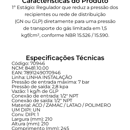
Características do Produto
1º Estágio: Regulador que reduz a pressão dos
recipientes ou rede de distribuição
(GN ou GLP) diretamente para uma pressão
de transporte do gás limitada em 1,5
kgf/cm², conforme NBR 15.526 / 15.590.
Especificações Técnicas
Código: 70946
NCM: 8481.10.00
EAN: 7891249070946
Linha:
LINHA INSTALAÇÃO
Pressão de entrada máxima: 7 bar
Pressão de saída: 2,8 kpa
Vazão: 1 kg/h de GLP
Conexão de entrada:
1/2" NPT
Conexão de saída:
1/2" NPT
Material: ACO / ZAMAC / LATAO / POLIMERO
UM DIPI: UN
Conv. DIPI: 1
Largura (mm): 210
Altura (mm): 210
Comprimento (mm): 245