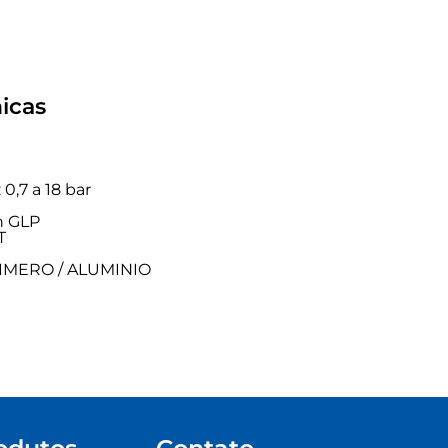
icas
0,7 a 18 bar
h GLP
T
OLIMERO / ALUMINIO