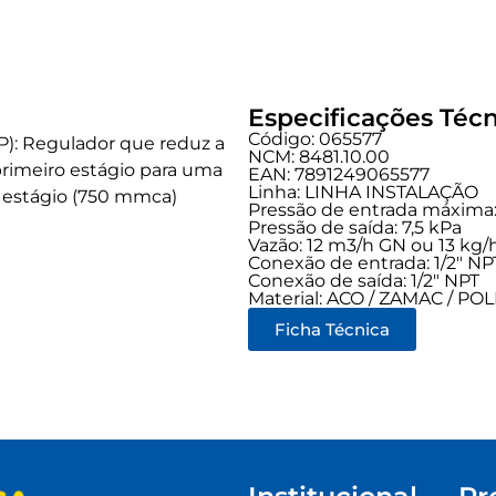
Especificações Técn
Código: 065577
P): Regulador que reduz a
NCM: 8481.10.00
primeiro estágio para uma
EAN: 7891249065577
Linha:
LINHA INSTALAÇÃO
º estágio (750 mmca)
Pressão de entrada máxima: 
Pressão de saída: 7,5 kPa
Vazão: 12 m3/h GN ou 13 kg/
Conexão de entrada:
1/2" NP
Conexão de saída:
1/2" NPT
Material: ACO / ZAMAC / P
Ficha Técnica