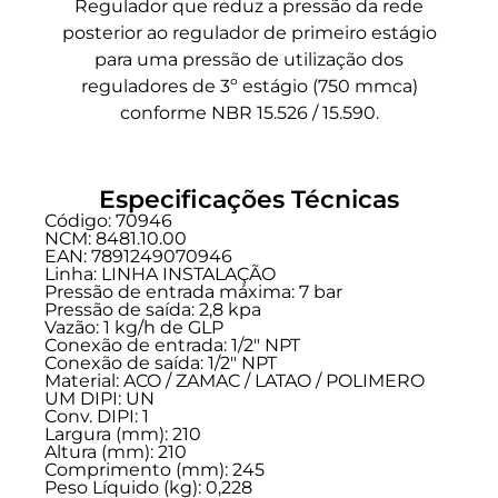
Regulador que reduz a pressão da rede
posterior ao regulador de primeiro estágio
para uma pressão de utilização dos
reguladores de 3º estágio (750 mmca)
conforme NBR 15.526 / 15.590.
Especificações Técnicas
Código: 70946
NCM: 8481.10.00
EAN: 7891249070946
Linha:
LINHA INSTALAÇÃO
Pressão de entrada máxima: 7 bar
Pressão de saída: 2,8 kpa
Vazão: 1 kg/h de GLP
Conexão de entrada:
1/2" NPT
Conexão de saída:
1/2" NPT
Material: ACO / ZAMAC / LATAO / POLIMERO
UM DIPI: UN
Conv. DIPI: 1
Largura (mm): 210
Altura (mm): 210
Comprimento (mm): 245
Peso Líquido (kg): 0,228