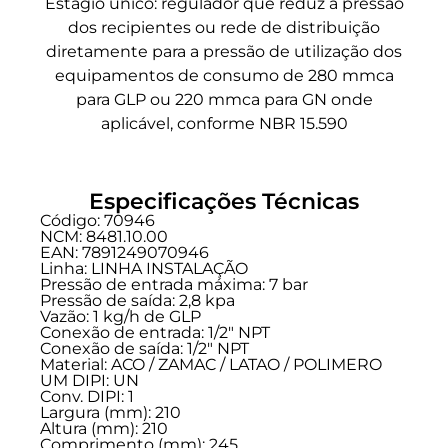
Estágio único: regulador que reduz a pressão
dos recipientes ou rede de distribuição
diretamente para a pressão de utilização dos
equipamentos de consumo de 280 mmca
para GLP ou 220 mmca para GN onde
aplicável, conforme NBR 15.590
Especificações Técnicas
Código: 70946
NCM: 8481.10.00
EAN: 7891249070946
Linha:
LINHA INSTALAÇÃO
Pressão de entrada máxima: 7 bar
Pressão de saída: 2,8 kpa
Vazão: 1 kg/h de GLP
Conexão de entrada:
1/2" NPT
Conexão de saída:
1/2" NPT
Material: ACO / ZAMAC / LATAO / POLIMERO
UM DIPI: UN
Conv. DIPI: 1
Largura (mm): 210
Altura (mm): 210
Comprimento (mm): 245