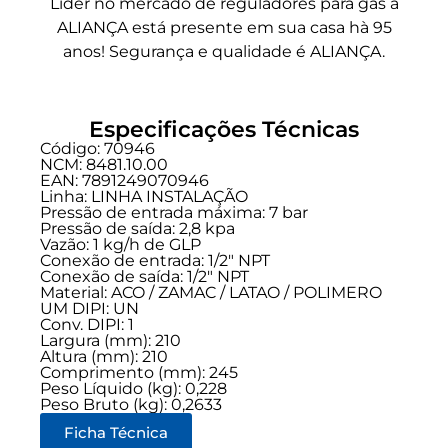
Líder no mercado de reguladores para gás a
ALIANÇA está presente em sua casa hà 95
anos! Segurança e qualidade é ALIANÇA.
Especificações Técnicas
Código: 70946
NCM: 8481.10.00
EAN: 7891249070946
Linha:
LINHA INSTALAÇÃO
Pressão de entrada máxima: 7 bar
Pressão de saída: 2,8 kpa
Vazão: 1 kg/h de GLP
Conexão de entrada:
1/2" NPT
Conexão de saída:
1/2" NPT
Material: ACO / ZAMAC / LATAO / POLIMERO
UM DIPI: UN
Conv. DIPI: 1
Largura (mm): 210
Altura (mm): 210
Comprimento (mm): 245
Peso Líquido (kg): 0,228
Peso Bruto (kg): 0,2633
Ficha Técnica