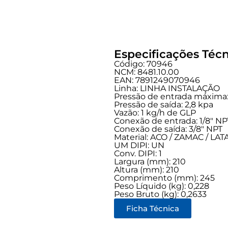
Especificações Técn
Código: 70946
NCM: 8481.10.00
EAN: 7891249070946
Linha:
LINHA INSTALAÇÃO
Pressão de entrada máxima:
Pressão de saída: 2,8 kpa
Vazão: 1 kg/h de GLP
Conexão de entrada:
1/8" NP
Conexão de saída:
3/8" NPT
Material: ACO / ZAMAC / LA
UM DIPI: UN
Conv. DIPI: 1
Largura (mm): 210
Altura (mm): 210
Comprimento (mm): 245
Peso Líquido (kg): 0,228
Peso Bruto (kg): 0,2633
Ficha Técnica