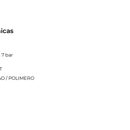
icas
 7 bar
T
TAO / POLIMERO